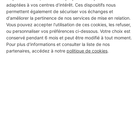
adaptées à vos centres d’intérêt. Ces dispositifs nous
permettent également de sécuriser vos échanges et
d'améliorer la pertinence de nos services de mise en relation.
PROFESSIONNEL, VOUS
Vous pouvez accepter l'utilisation de ces cookies, les refuser,
ou personnaliser vos préférences ci-dessous. Votre choix est
SOUHAITEZ NOUS
conservé pendant 6 mois et peut être modifié à tout moment.
Pour plus d'informations et consulter la liste de nos
REJOINDRE ?
partenaires, accédez à notre
politique de cookies
.
M'inscrire gratuitement
Les Installateurs d'alarmes
autour de Sainte-Juliette-sur-
Viaur