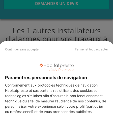
DEMANDER UN DEVIS
Les 1 autres Installateurs
d'alarmes pour vos travaux à
Sainte-Juliette-sur-Viaur
Continuer sans accepter
Fermer et tout accepter
L.H menuiserie
Sainte-Juliette-sur-Viaur
Paramètres personnels de navigation
Conformément aux protocoles techniques de navigation,
25 ans d'expérience
Habitatpresto et ses
partenaires
utilisent des cookies et
technologies similaires afin d’assurer le bon fonctionnement
Voir sa fiche
technique du site, de mesurer l’audience de nos contenus, de
personnaliser votre expérience selon votre profil (particulier
ou professionnel) et de vous proposer des publicités