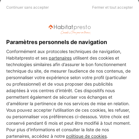
Continuer sans accepter
Fermer et tout accepter
Aucun autre professionnel disponible dans cette zone
Paramètres personnels de navigation
géographique.
Conformément aux protocoles techniques de navigation,
Habitatpresto et ses
partenaires
utilisent des cookies et
technologies similaires afin d’assurer le bon fonctionnement
technique du site, de mesurer l’audience de nos contenus, de
personnaliser votre expérience selon votre profil (particulier
PROFESSIONNEL, VOUS
ou professionnel) et de vous proposer des publicités
SOUHAITEZ NOUS
adaptées à vos centres d’intérêt. Ces dispositifs nous
permettent également de sécuriser vos échanges et
REJOINDRE ?
d'améliorer la pertinence de nos services de mise en relation.
Vous pouvez accepter l'utilisation de ces cookies, les refuser,
ou personnaliser vos préférences ci-dessous. Votre choix est
conservé pendant 6 mois et peut être modifié à tout moment.
M'inscrire gratuitement
Pour plus d'informations et consulter la liste de nos
partenaires, accédez à notre
politique de cookies
.