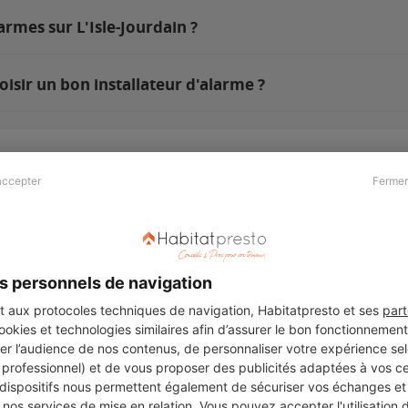
armes sur L'Isle-Jourdain ?
oisir un bon installateur d'alarme ?
accepter
Fermer
Presse & Partenaires
À propos
Revue de presse
Qui sommes nous ?
he
Kit média
Recrutement
s personnels de navigation
Témoignages
Légal
aux protocoles techniques de navigation, Habitatpresto et ses
part
cookies et technologies similaires afin d’assurer le bon fonctionnemen
Charte cookies
er l’audience de nos contenus, de personnaliser votre expérience selo
ers
u professionnel) et de vous proposer des publicités adaptées à vos c
 dispositifs nous permettent également de sécuriser vos échanges et 
nos services de mise en relation. Vous pouvez accepter l'utilisation 