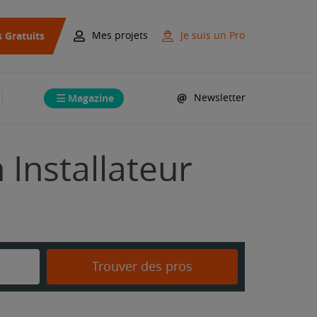
s Gratuits
Mes projets
Je suis un Pro
Magazine
Newsletter
n Installateur
Trouver des pros