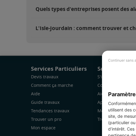
Quels types d'entreprises posent des al
L'Isle-Jourdain : comment trouver et ch
Continuer sans 
Services Particuliers
Services Pro
Devis travaux
S'inscrire
Comment ça marche
Comment ça marc
Paramètre
Aide
Aide
Guide travaux
Application Mobile
Conformément 
utilisent des 
Tendances travaux
Mon espace
site, de mesur
Trouver un pro
Trouver des chanti
(particulier o
Mon espace
d’intérêt. Ces
pertinence de 