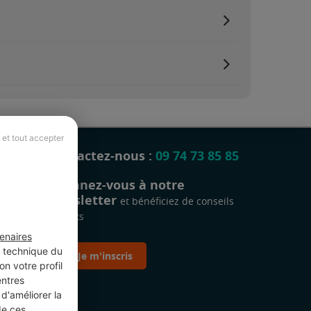
 et tout accepter
Contactez-nous :
09 74 73 85 85
Abonnez-vous à notre
newsletter
et bénéficiez de conseils
gratuits
enaires
t technique du
Je m'inscris
n votre profil
entres
d'améliorer la
de ces