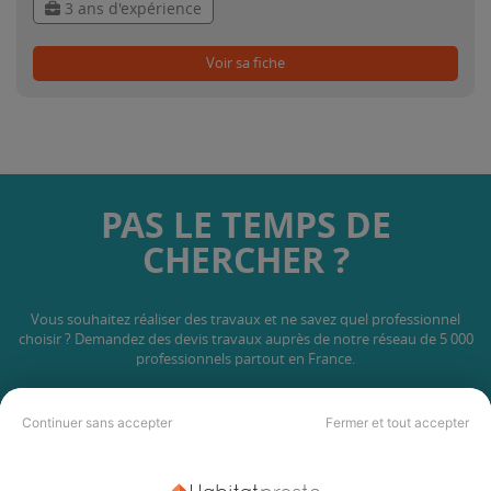
3 ans d'expérience
Voir sa fiche
PAS LE TEMPS DE
CHERCHER ?
Vous souhaitez réaliser des travaux et ne savez quel professionnel
choisir ? Demandez des devis travaux
auprès de notre réseau de 5 000
professionnels partout en France.
Continuer sans accepter
Fermer et tout accepter