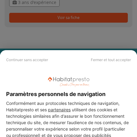
3 ans d'expérience
Voir sa fiche
PAS LE TEMPS DE
Continuer sans accepter
Fermer et tout accepter
CHERCHER ?
Vous souhaitez réaliser des travaux et ne savez quel professionnel
Paramètres personnels de navigation
choisir ? Demandez des devis travaux
auprès de notre réseau de 5 000
professionnels partout en France.
Conformément aux protocoles techniques de navigation,
Habitatpresto et ses
partenaires
utilisent des cookies et
technologies similaires afin d’assurer le bon fonctionnement
technique du site, de mesurer l’audience de nos contenus, de
personnaliser votre expérience selon votre profil (particulier
ou professionnel) et de vous proposer des publicités