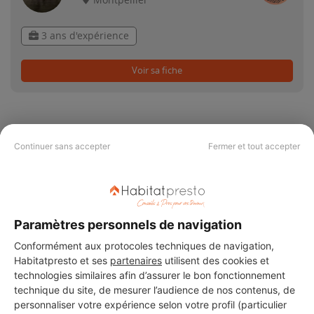
Montpellier
3 ans d'expérience
Voir sa fiche
Continuer sans accepter
Fermer et tout accepter
PAS LE TEMPS DE
CHERCHER ?
Paramètres personnels de navigation
Vous souhaitez réaliser des travaux et ne savez quel professionnel
Conformément aux protocoles techniques de navigation,
choisir ? Demandez des devis travaux
auprès de notre réseau de 5 000
Habitatpresto et ses
professionnels partout en France.
partenaires
utilisent des cookies et
technologies similaires afin d’assurer le bon fonctionnement
technique du site, de mesurer l’audience de nos contenus, de
personnaliser votre expérience selon votre profil (particulier