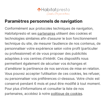
DEMANDER UN DEVIS
Paramètres personnels de navigation
Conformément aux protocoles techniques de navigation,
Les 1 autres Installateurs
Habitatpresto et ses
partenaires
utilisent des cookies et
technologies similaires afin d’assurer le bon fonctionnement
d'alarmes pour vos travaux à
technique du site, de mesurer l’audience de nos contenus, de
Le Crès
personnaliser votre expérience selon votre profil (particulier
ou professionnel) et de vous proposer des publicités
adaptées à vos centres d’intérêt. Ces dispositifs nous
permettent également de sécuriser vos échanges et
JC PEINTURE
d'améliorer la pertinence de nos services de mise en relation.
Vous pouvez accepter l'utilisation de ces cookies, les refuser,
Le Crès
ou personnaliser vos préférences ci-dessous. Votre choix est
conservé pendant 6 mois et peut être modifié à tout moment.
7 ans d'expérience
Pour plus d'informations et consulter la liste de nos
partenaires, accédez à notre
politique de cookies
.
Voir sa fiche