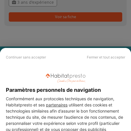
3 ans d'expérience
Voir sa fiche
PAS LE TEMPS DE
Continuer sans accepter
Fermer et tout accepter
CHERCHER ?
Vous souhaitez réaliser des travaux et ne savez quel professionnel
Paramètres personnels de navigation
choisir ? Demandez des devis travaux
auprès de notre réseau de 5 000
professionnels partout en France.
Conformément aux protocoles techniques de navigation,
Habitatpresto et ses
partenaires
utilisent des cookies et
technologies similaires afin d’assurer le bon fonctionnement
technique du site, de mesurer l’audience de nos contenus, de
personnaliser votre expérience selon votre profil (particulier
ou professionnel) et de vous proposer des publicités