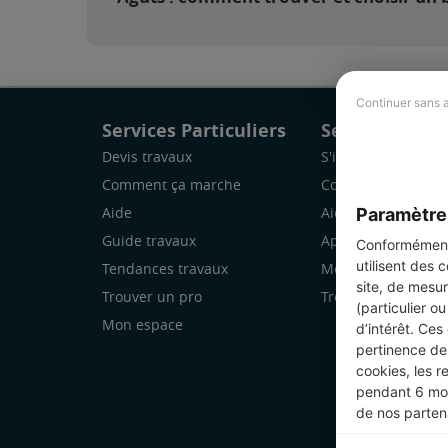
Continuer sans 
Services Particuliers
Services Pro
Devis travaux
S'inscrire
Comment ça marche
Comment ça marc
Paramètre
Aide
Aide
Guide travaux
Application Mobile
Conformément 
utilisent des 
Tendances travaux
Mon espace
site, de mesur
Trouver un pro
Trouver des chanti
(particulier o
Mon espace
d’intérêt. Ces
pertinence de 
cookies, les r
pendant 6 mois
de nos parten