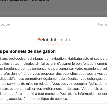
accepter
Fermer
Presse & Partenaires
À propos
Revue de presse
Qui sommes nous ?
he
Kit média
Recrutement
s personnels de navigation
Témoignages
Légal
aux protocoles techniques de navigation, Habitatpresto et ses
part
cookies et technologies similaires afin d’assurer le bon fonctionnemen
Charte cookies
er l’audience de nos contenus, de personnaliser votre expérience selo
ers
u professionnel) et de vous proposer des publicités adaptées à vos c
 dispositifs nous permettent également de sécuriser vos échanges et 
nos services de mise en relation. Vous pouvez accepter l'utilisation 
efuser, ou personnaliser vos préférences ci-dessous. Votre choix est
Suivez-nous
 et peut être modifié à tout moment. Pour plus d'informations et cons
aires, accédez à notre
politique de cookies
.