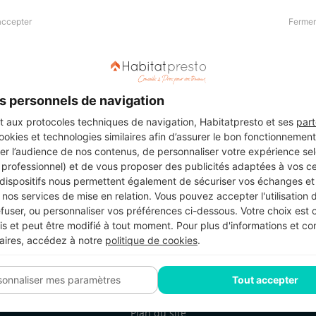
accepter
Fermer
Presse & Partenaires
À propos
Revue de presse
Qui sommes nous ?
he
Kit média
Recrutement
s personnels de navigation
Témoignages
Légal
aux protocoles techniques de navigation, Habitatpresto et ses
part
cookies et technologies similaires afin d’assurer le bon fonctionnemen
Charte cookies
er l’audience de nos contenus, de personnaliser votre expérience selo
ers
u professionnel) et de vous proposer des publicités adaptées à vos c
 dispositifs nous permettent également de sécuriser vos échanges et 
nos services de mise en relation. Vous pouvez accepter l'utilisation 
efuser, ou personnaliser vos préférences ci-dessous. Votre choix est
Suivez-nous
 et peut être modifié à tout moment. Pour plus d'informations et cons
aires, accédez à notre
politique de cookies
.
sonnaliser mes paramètres
Tout accepter
Plan du site