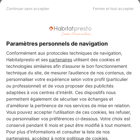
Continuer sans accepter
Fermer et tout accepter
Aucun autre professionnel disponible dans cette zone
Paramètres personnels de navigation
géographique.
Conformément aux protocoles techniques de navigation,
Habitatpresto et ses
partenaires
utilisent des cookies et
technologies similaires afin d’assurer le bon fonctionnement
technique du site, de mesurer l’audience de nos contenus, de
PROFESSIONNEL, VOUS
personnaliser votre expérience selon votre profil (particulier
ou professionnel) et de vous proposer des publicités
SOUHAITEZ NOUS
adaptées à vos centres d’intérêt. Ces dispositifs nous
REJOINDRE ?
permettent également de sécuriser vos échanges et
d'améliorer la pertinence de nos services de mise en relation.
Vous pouvez accepter l'utilisation de ces cookies, les refuser,
ou personnaliser vos préférences ci-dessous. Votre choix est
conservé pendant 6 mois et peut être modifié à tout moment.
M'inscrire gratuitement
Pour plus d'informations et consulter la liste de nos
partenaires, accédez à notre
politique de cookies
.