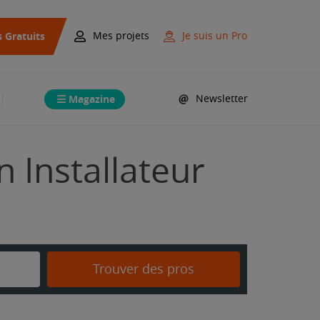
s Gratuits
Mes projets
Je suis un Pro
Magazine
Newsletter
n Installateur
Trouver des pros