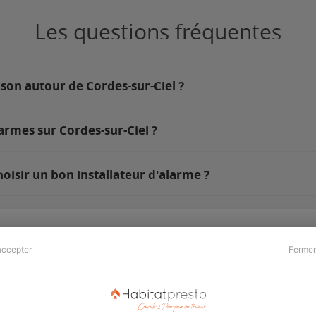
Les questions fréquentes
son autour de Cordes-sur-Ciel ?
armes sur Cordes-sur-Ciel ?
oisir un bon installateur d'alarme ?
accepter
Fermer
Presse & Partenaires
À propos
Revue de presse
Qui sommes nous ?
he
Kit média
Recrutement