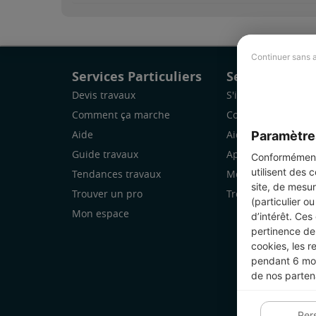
Continuer sans 
Services Particuliers
Services Pro
Devis travaux
S'inscrire
Comment ça marche
Comment ça marc
Paramètre
Aide
Aide
Guide travaux
Application Mobile
Conformément 
utilisent des 
Tendances travaux
Mon espace
site, de mesur
Trouver un pro
Trouver des chanti
(particulier o
Mon espace
d’intérêt. Ces
pertinence de 
cookies, les r
pendant 6 mois
de nos parten
Per