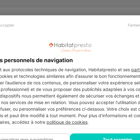
accepter
Fermer
Presse & Partenaires
À propos
Revue de presse
Qui sommes nous ?
he
Kit média
Recrutement
s personnels de navigation
Témoignages
Légal
aux protocoles techniques de navigation, Habitatpresto et ses
part
cookies et technologies similaires afin d’assurer le bon fonctionnemen
Charte cookies
er l’audience de nos contenus, de personnaliser votre expérience selo
ers
u professionnel) et de vous proposer des publicités adaptées à vos c
 dispositifs nous permettent également de sécuriser vos échanges et 
nos services de mise en relation. Vous pouvez accepter l'utilisation 
efuser, ou personnaliser vos préférences ci-dessous. Votre choix est
Suivez-nous
 et peut être modifié à tout moment. Pour plus d'informations et cons
aires, accédez à notre
politique de cookies
.
sonnaliser mes paramètres
Tout accepter