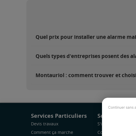
Quel prix pour installer une alarme ma
Quels types d'entreprises posent des a
Montauriol : comment trouver et choisi
Continuer sans 
Services Particuliers
Services Pro
Devis travaux
S'inscrire
Comment ça marche
Comment ça marc