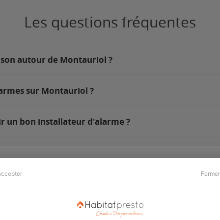
Les questions fréquentes
ison autour de Montauriol ?
larmes sur Montauriol ?
r un bon installateur d'alarme ?
accepter
Fermer
Presse & Partenaires
À propos
Revue de presse
Qui sommes nous ?
he
Kit média
Recrutement