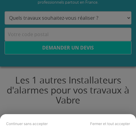
professionnels partout en France.
DEMANDER UN DEVIS
Les 1 autres Installateurs
d'alarmes pour vos travaux à
Vabre
VIALA Electricité
Continuer sans accepter
Fermer et tout accepter
Vabre