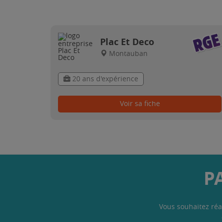
Plac Et Deco
Montauban
20 ans d'expérience
Voir sa fiche
P
Vous souhaitez réa