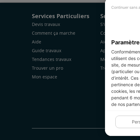
Continuer sans 
Services Particuliers
Services Pro
Devis travaux
S'inscrire
Comment ça marche
Comment ça marc
Paramètre
Aide
Aide
Guide travaux
Application Mobile
Conformément 
utilisent des 
Tendances travaux
Mon espace
site, de mesur
Trouver un pro
Trouver des chanti
(particulier o
Mon espace
d’intérêt. Ces
pertinence de 
cookies, les r
pendant 6 mois
de nos parten
Per