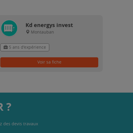
Kd energys invest
Montauban
5 ans d'expérience
Voir sa fiche
 ?
z des devis travaux
.