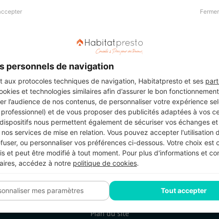
accepter
Fermer
Presse & Partenaires
À propos
Revue de presse
Qui sommes nous ?
he
Kit média
Recrutement
s personnels de navigation
Témoignages
Légal
aux protocoles techniques de navigation, Habitatpresto et ses
part
cookies et technologies similaires afin d’assurer le bon fonctionnemen
Charte cookies
er l’audience de nos contenus, de personnaliser votre expérience selo
ers
u professionnel) et de vous proposer des publicités adaptées à vos c
 dispositifs nous permettent également de sécuriser vos échanges et 
nos services de mise en relation. Vous pouvez accepter l'utilisation 
efuser, ou personnaliser vos préférences ci-dessous. Votre choix est
Suivez-nous
 et peut être modifié à tout moment. Pour plus d'informations et cons
aires, accédez à notre
politique de cookies
.
sonnaliser mes paramètres
Tout accepter
Plan du site