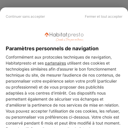
Continuer sans accepter
Fermer et tout accepter
PAS LE TEMPS DE
CHERCHER ?
Paramètres personnels de navigation
Vous souhaitez réaliser des travaux et ne savez quel professionnel
Conformément aux protocoles techniques de navigation,
choisir ? Demandez des devis travaux
auprès de notre réseau de 5 000
professionnels partout en France.
Habitatpresto et ses
partenaires
utilisent des cookies et
technologies similaires afin d’assurer le bon fonctionnement
technique du site, de mesurer l’audience de nos contenus, de
personnaliser votre expérience selon votre profil (particulier
ou professionnel) et de vous proposer des publicités
adaptées à vos centres d’intérêt. Ces dispositifs nous
permettent également de sécuriser vos échanges et
DEMANDER UN DEVIS
d'améliorer la pertinence de nos services de mise en relation.
Vous pouvez accepter l'utilisation de ces cookies, les refuser,
ou personnaliser vos préférences ci-dessous. Votre choix est
conservé pendant 6 mois et peut être modifié à tout moment.