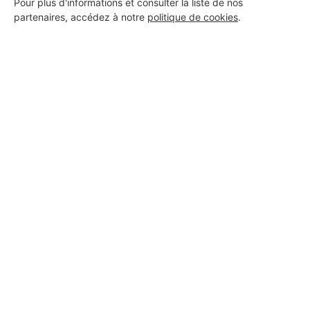
Pour plus d'informations et consulter la liste de nos
partenaires, accédez à notre
politique de cookies
.
Aucun autre professionnel disponible dans cette zone
géographique.
PROFESSIONNEL, VOUS