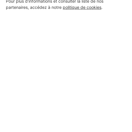
Pour plus d'informations et consulter la liste de nos
partenaires, accédez à notre
politique de cookies
.
Aucun autre professionnel disponible dans cette zone
géographique.
PROFESSIONNEL, VOUS