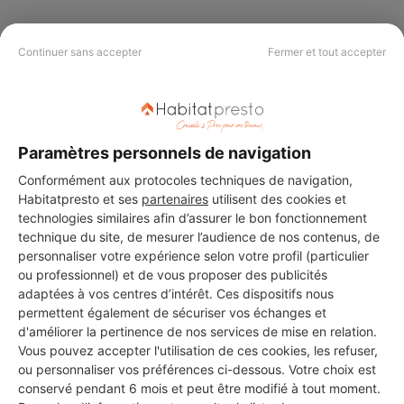
Continuer sans accepter
Fermer et tout accepter
PAS LE TEMPS DE
CHERCHER ?
Paramètres personnels de navigation
Vous souhaitez réaliser des travaux et ne savez quel professionnel
Conformément aux protocoles techniques de navigation,
choisir ? Demandez des devis travaux
auprès de notre réseau de 5 000
professionnels partout en France.
Habitatpresto et ses
partenaires
utilisent des cookies et
technologies similaires afin d’assurer le bon fonctionnement
technique du site, de mesurer l’audience de nos contenus, de
personnaliser votre expérience selon votre profil (particulier
ou professionnel) et de vous proposer des publicités
adaptées à vos centres d’intérêt. Ces dispositifs nous
permettent également de sécuriser vos échanges et
DEMANDER UN DEVIS
d'améliorer la pertinence de nos services de mise en relation.
Vous pouvez accepter l'utilisation de ces cookies, les refuser,
ou personnaliser vos préférences ci-dessous. Votre choix est
conservé pendant 6 mois et peut être modifié à tout moment.