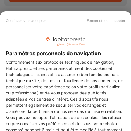
Continuer sans accepter
Fermer et tout accepter
PAS LE TEMPS DE
CHERCHER ?
Paramètres personnels de navigation
Conformément aux protocoles techniques de navigation,
Vous souhaitez réaliser des travaux et ne savez quel professionnel
Habitatpresto et ses
partenaires
utilisent des cookies et
choisir ? Demandez des devis travaux
auprès de notre réseau de 5 000
technologies similaires afin d’assurer le bon fonctionnement
professionnels partout en France.
technique du site, de mesurer l’audience de nos contenus, de
personnaliser votre expérience selon votre profil (particulier
ou professionnel) et de vous proposer des publicités
adaptées à vos centres d’intérêt. Ces dispositifs nous
permettent également de sécuriser vos échanges et
d'améliorer la pertinence de nos services de mise en relation.
Vous pouvez accepter l'utilisation de ces cookies, les refuser,
DEMANDER UN DEVIS
ou personnaliser vos préférences ci-dessous. Votre choix est
conservé pendant 6 mois et peut être modifié à tout moment.