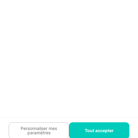
Témoignages
Guide travaux
Légal
Tendances travaux
Charte cookies
Trouver un pro
Mon espace
Contactez-nous :
09 74 73 85 85
Abonnez-vous à notre newsletter
et bénéficiez de
conseils gratuits
Je m'inscris
Suivez-nous
Votre coach travaux est là
pour vous guider 🛠️
Personnaliser mes
Tout accepter
paramètres