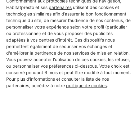
Conformément aux protocoles techniques de navigation,
Habitatpresto et ses
partenaires
utilisent des cookies et
technologies similaires afin d’assurer le bon fonctionnement
Les 1 autres Installateurs
technique du site, de mesurer l’audience de nos contenus, de
personnaliser votre expérience selon votre profil (particulier
d'alarmes pour vos travaux à
ou professionnel) et de vous proposer des publicités
Garganvillar
adaptées à vos centres d’intérêt. Ces dispositifs nous
permettent également de sécuriser vos échanges et
d'améliorer la pertinence de nos services de mise en relation.
Vous pouvez accepter l'utilisation de ces cookies, les refuser,
BILLA ROMAIN
ou personnaliser vos préférences ci-dessous. Votre choix est
conservé pendant 6 mois et peut être modifié à tout moment.
Garganvillar
Pour plus d'informations et consulter la liste de nos
partenaires, accédez à notre
politique de cookies
.
3 ans d'expérience
Voir sa fiche