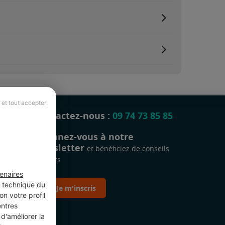
 et tout accepter
Contactez-nous :
09 74 73 85 85
Abonnez-vous à notre
newsletter
et bénéficiez de conseils
gratuits
enaires
t technique du
Je m'inscris
n votre profil
entres
d'améliorer la