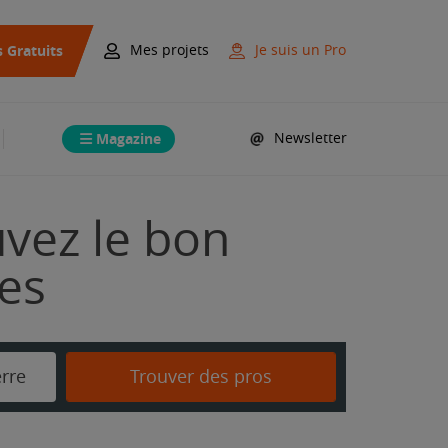
s Gratuits
Mes projets
Je suis un Pro
Magazine
Newsletter
uvez le bon
mes
erre
Trouver des pros