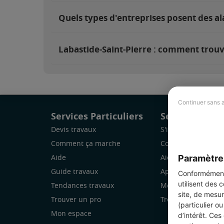
Quels types d'entreprises posent des al
Labastide-Saint-Pierre : comment trouve
Continuer sans 
Services Particuliers
Services Pro
Devis travaux
S'inscrire
Comment ça marche
Comment ça marc
Paramètre
Aide
Aide
Guide travaux
Application Mobile
Conformément 
utilisent des 
Tendances travaux
Mon espace
site, de mesur
Trouver un pro
Trouver des chanti
(particulier o
Mon espace
d’intérêt. Ces