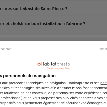
armes sur Labastide-Saint-Pierre ?
r et choisir un bon installateur d'alarme ?
accepter
Fermer
Presse & Partenaires
À propos
Revue de presse
Qui sommes nous ?
he
Kit média
Recrutement
s personnels de navigation
Témoignages
Légal
aux protocoles techniques de navigation, Habitatpresto et ses
part
cookies et technologies similaires afin d’assurer le bon fonctionnemen
Charte cookies
er l’audience de nos contenus, de personnaliser votre expérience selo
ers
u professionnel) et de vous proposer des publicités adaptées à vos c
 dispositifs nous permettent également de sécuriser vos échanges et 