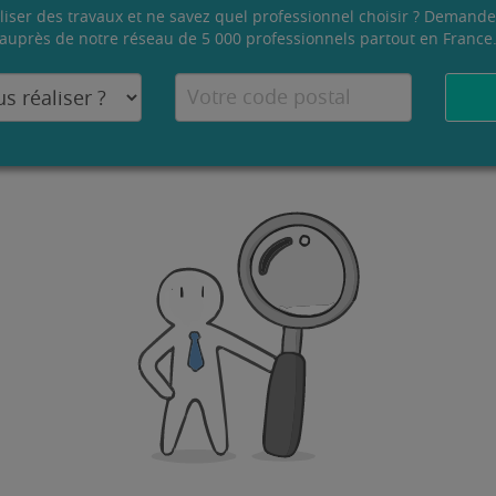
liser des travaux et ne savez quel professionnel choisir ? Demande
auprès de notre réseau de 5 000 professionnels partout en France