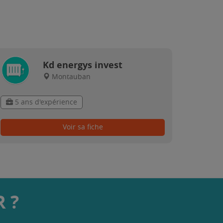
Kd energys invest
Montauban
5 ans d'expérience
Voir sa fiche
 ?