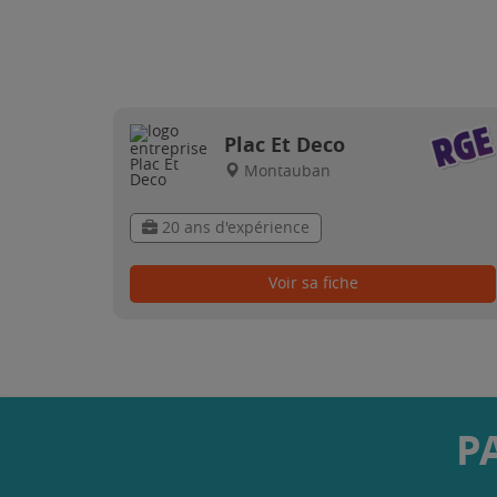
Plac Et Deco
Montauban
20 ans d'expérience
Voir sa fiche
P