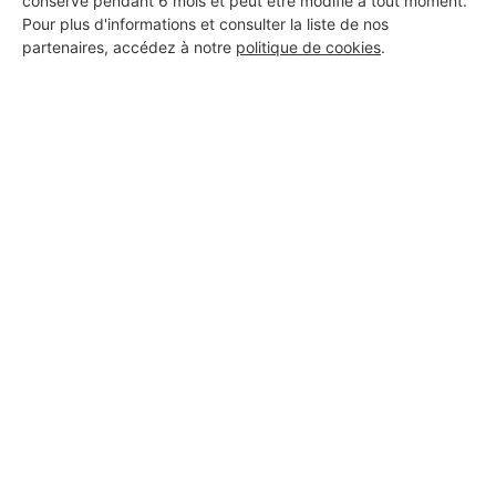
conservé pendant 6 mois et peut être modifié à tout moment.
Pour plus d'informations et consulter la liste de nos
partenaires, accédez à notre
politique de cookies
.
Aucun autre professionnel disponible dans cette zone
géographique.