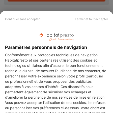
Continuer sans accepter
Fermer et tout accepter
PAS LE TEMPS DE
CHERCHER ?
Paramètres personnels de navigation
Conformément aux protocoles techniques de navigation,
Vous souhaitez réaliser des travaux et ne savez quel professionnel
Habitatpresto et ses
partenaires
utilisent des cookies et
choisir ? Demandez des devis travaux
auprès de notre réseau de 5 000
technologies similaires afin d’assurer le bon fonctionnement
professionnels partout en France.
technique du site, de mesurer l’audience de nos contenus, de
personnaliser votre expérience selon votre profil (particulier
ou professionnel) et de vous proposer des publicités
adaptées à vos centres d’intérêt. Ces dispositifs nous
permettent également de sécuriser vos échanges et
d'améliorer la pertinence de nos services de mise en relation.
DEMANDER UN DEVIS
Vous pouvez accepter l'utilisation de ces cookies, les refuser,
ou personnaliser vos préférences ci-dessous. Votre choix est