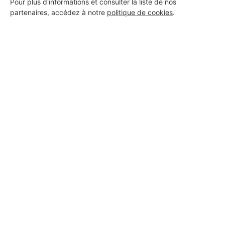
Pour plus d'informations et consulter la liste de nos
partenaires, accédez à notre
politique de cookies
.
Aucun autre professionnel disponible dans cette zone
géographique.
PROFESSIONNEL, VOUS