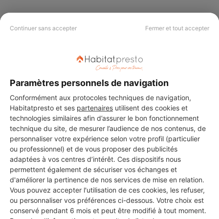
Continuer sans accepter
Fermer et tout accepter
PAS LE TEMPS DE
CHERCHER ?
Paramètres personnels de navigation
Vous souhaitez réaliser des travaux et ne savez quel professionnel
Conformément aux protocoles techniques de navigation,
choisir ? Demandez des devis travaux
auprès de notre réseau de 5 000
professionnels partout en France.
Habitatpresto et ses
partenaires
utilisent des cookies et
technologies similaires afin d’assurer le bon fonctionnement
technique du site, de mesurer l’audience de nos contenus, de
personnaliser votre expérience selon votre profil (particulier
ou professionnel) et de vous proposer des publicités
adaptées à vos centres d’intérêt. Ces dispositifs nous
permettent également de sécuriser vos échanges et
DEMANDER UN DEVIS
d'améliorer la pertinence de nos services de mise en relation.
Vous pouvez accepter l'utilisation de ces cookies, les refuser,
ou personnaliser vos préférences ci-dessous. Votre choix est
conservé pendant 6 mois et peut être modifié à tout moment.