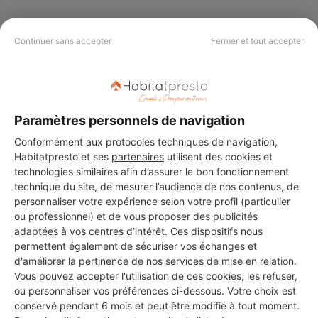
Continuer sans accepter
Fermer et tout accepter
PAS LE TEMPS DE
CHERCHER ?
Paramètres personnels de navigation
Vous souhaitez réaliser des travaux et ne savez quel professionnel
Conformément aux protocoles techniques de navigation,
choisir ? Demandez des devis travaux
auprès de notre réseau de 5 000
professionnels partout en France.
Habitatpresto et ses
partenaires
utilisent des cookies et
technologies similaires afin d’assurer le bon fonctionnement
technique du site, de mesurer l’audience de nos contenus, de
personnaliser votre expérience selon votre profil (particulier
ou professionnel) et de vous proposer des publicités
adaptées à vos centres d’intérêt. Ces dispositifs nous
permettent également de sécuriser vos échanges et
DEMANDER UN DEVIS
d'améliorer la pertinence de nos services de mise en relation.
Vous pouvez accepter l'utilisation de ces cookies, les refuser,
ou personnaliser vos préférences ci-dessous. Votre choix est
conservé pendant 6 mois et peut être modifié à tout moment.