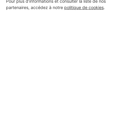
Pour plus d'informations et consulter la liste de nos
partenaires, accédez à notre
politique de cookies
.
Aucun autre professionnel disponible dans cette zone
géographique.
PROFESSIONNEL, VOUS