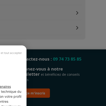
 et tout accepter
Contactez-nous :
09 74 73 85 85
Abonnez-vous à notre
newsletter
et bénéficiez de conseils
gratuits
enaires
t technique du
Je m'inscris
n votre profil
entres