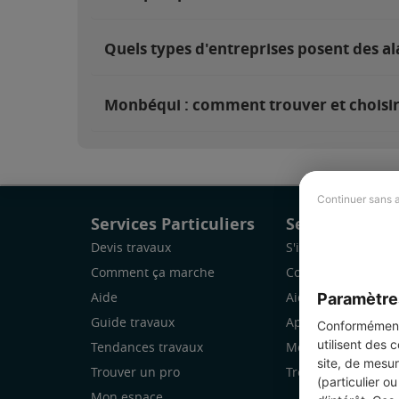
Quels types d'entreprises posent des a
Monbéqui : comment trouver et choisir 
Continuer sans 
Services Particuliers
Services Pro
Devis travaux
S'inscrire
Comment ça marche
Comment ça marc
Paramètre
Aide
Aide
Guide travaux
Application Mobile
Conformément 
utilisent des 
Tendances travaux
Mon espace
site, de mesur
Trouver un pro
Trouver des chanti
(particulier o
Mon espace