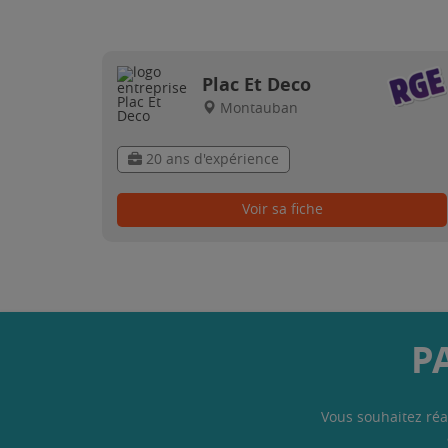
Plac Et Deco
Montauban
20 ans d'expérience
Voir sa fiche
P
Vous souhaitez réa