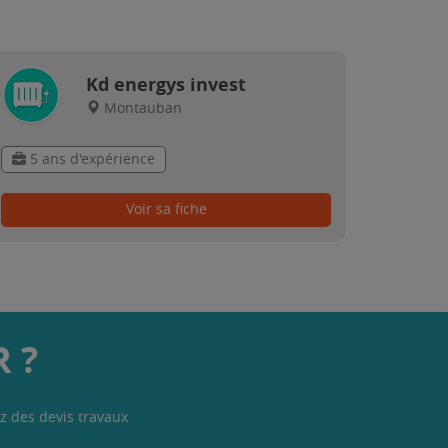
Kd energys invest
Montauban
5 ans d'expérience
Voir sa fiche
 ?
z des devis travaux
.