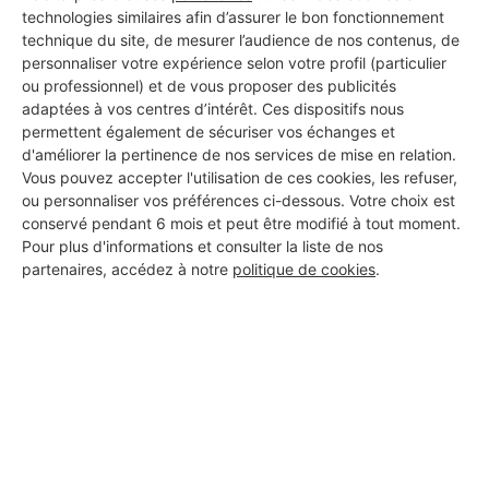
technologies similaires afin d’assurer le bon fonctionnement
technique du site, de mesurer l’audience de nos contenus, de
personnaliser votre expérience selon votre profil (particulier
Les 1 autres Installateurs
ou professionnel) et de vous proposer des publicités
d'alarmes pour vos travaux à
adaptées à vos centres d’intérêt. Ces dispositifs nous
permettent également de sécuriser vos échanges et
Montech
d'améliorer la pertinence de nos services de mise en relation.
Vous pouvez accepter l'utilisation de ces cookies, les refuser,
ou personnaliser vos préférences ci-dessous. Votre choix est
conservé pendant 6 mois et peut être modifié à tout moment.
SAS PAUCHET
Pour plus d'informations et consulter la liste de nos
Montech
partenaires, accédez à notre
politique de cookies
.
11 ans d'expérience
Voir sa fiche