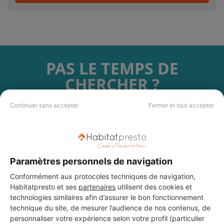
PAS LE TEMPS DE
CHERCHER ?
Continuer sans accepter
Fermer et tout accepter
Vous souhaitez réaliser des travaux et ne savez quel professionnel
choisir ? Demandez des devis travaux
auprès de notre réseau de 5 000
professionnels partout en France.
Paramètres personnels de navigation
Conformément aux protocoles techniques de navigation,
Habitatpresto et ses
partenaires
utilisent des cookies et
technologies similaires afin d’assurer le bon fonctionnement
DEMANDER UN DEVIS
technique du site, de mesurer l’audience de nos contenus, de
personnaliser votre expérience selon votre profil (particulier