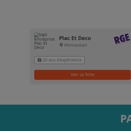
Plac Et Deco
Montauban
20 ans d'expérience
Voir sa fiche
P