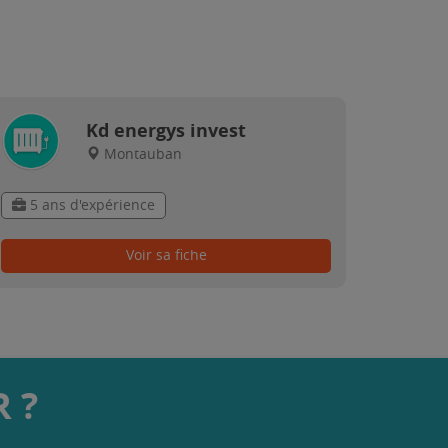
Kd energys invest
Montauban
5 ans d'expérience
Voir sa fiche
 ?