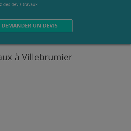
z des devis travaux
.
DEMANDER UN DEVIS
aux à Villebrumier