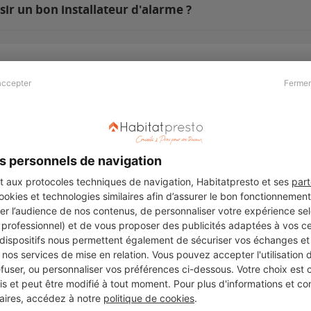
ir un bon installateur d'alarme ?
accepter
Fermer
Presse & Partenaires
À propos
Revue de presse
Qui sommes nous ?
he
Kit média
Recrutement
s personnels de navigation
Témoignages
Légal
aux protocoles techniques de navigation, Habitatpresto et ses
part
cookies et technologies similaires afin d’assurer le bon fonctionnemen
Charte cookies
er l’audience de nos contenus, de personnaliser votre expérience selo
ers
u professionnel) et de vous proposer des publicités adaptées à vos c
 dispositifs nous permettent également de sécuriser vos échanges et 
nos services de mise en relation. Vous pouvez accepter l'utilisation 
efuser, ou personnaliser vos préférences ci-dessous. Votre choix est
Suivez-nous
 et peut être modifié à tout moment. Pour plus d'informations et cons
aires, accédez à notre
politique de cookies
.