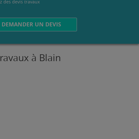
z des devis travaux
.
DEMANDER UN DEVIS
travaux à Blain