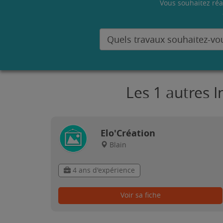
Vous souhaitez réa
Les 1 autres I
Elo'Création
Blain
4 ans d'expérience
Voir sa fiche