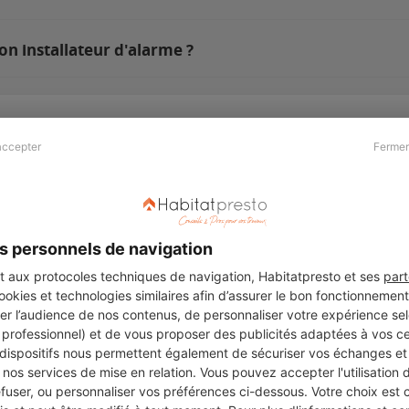
on installateur d'alarme ?
accepter
Fermer
Presse & Partenaires
À propos
Revue de presse
Qui sommes nous ?
he
Kit média
Recrutement
s personnels de navigation
Témoignages
Légal
aux protocoles techniques de navigation, Habitatpresto et ses
part
cookies et technologies similaires afin d’assurer le bon fonctionnemen
Charte cookies
er l’audience de nos contenus, de personnaliser votre expérience selo
ers
u professionnel) et de vous proposer des publicités adaptées à vos c
 dispositifs nous permettent également de sécuriser vos échanges et 
nos services de mise en relation. Vous pouvez accepter l'utilisation 
efuser, ou personnaliser vos préférences ci-dessous. Votre choix est