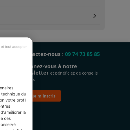
 et tout accepter
Contactez-nous :
09 74 73 85 85
Abonnez-vous à notre
newsletter
et bénéficiez de conseils
gratuits
enaires
t technique du
Je m'inscris
n votre profil
entres
d'améliorer la
de ces
 conservé