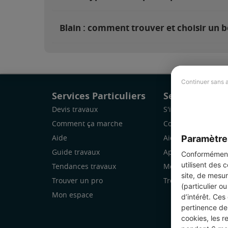
Blain : comment trouver et choisir un b
Continuer sans 
Services Particuliers
Services Pro
Devis travaux
S'inscrire
Comment ça marche
Comment ça marc
Paramètre
Aide
Aide
Guide travaux
Application Mobile
Conformément 
utilisent des 
Tendances travaux
Mon espace
site, de mesur
Trouver un pro
Trouver des chanti
(particulier o
Mon espace
d’intérêt. Ces
pertinence de 
cookies, les r