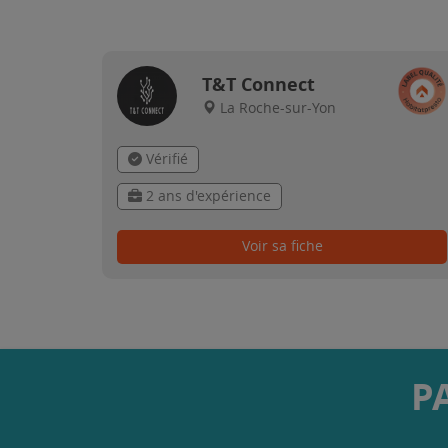
T&T Connect
La Roche-sur-Yon
Vérifié
2 ans d'expérience
Voir sa fiche
P