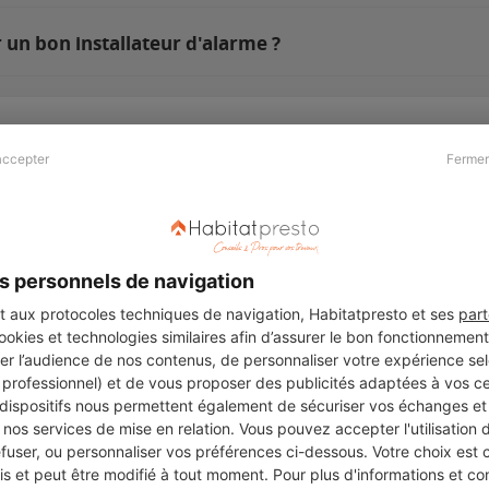
 un bon installateur d'alarme ?
accepter
Fermer
Presse & Partenaires
À propos
Revue de presse
Qui sommes nous ?
he
Kit média
Recrutement
s personnels de navigation
Témoignages
Légal
aux protocoles techniques de navigation, Habitatpresto et ses
part
cookies et technologies similaires afin d’assurer le bon fonctionnemen
Charte cookies
er l’audience de nos contenus, de personnaliser votre expérience selo
ers
u professionnel) et de vous proposer des publicités adaptées à vos c
 dispositifs nous permettent également de sécuriser vos échanges et 
nos services de mise en relation. Vous pouvez accepter l'utilisation 
efuser, ou personnaliser vos préférences ci-dessous. Votre choix est
Suivez-nous
 et peut être modifié à tout moment. Pour plus d'informations et cons