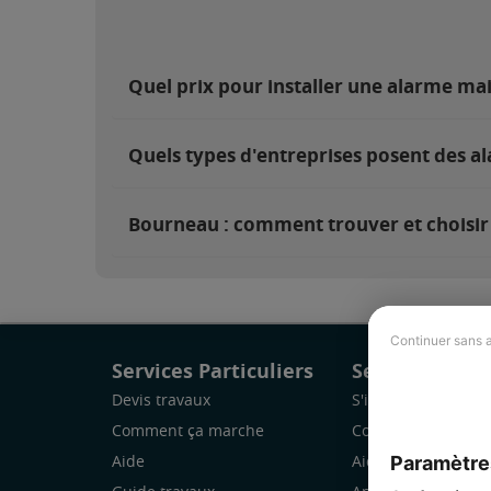
Quel prix pour installer une alarme ma
Quels types d'entreprises posent des a
Bourneau : comment trouver et choisir 
Continuer sans 
Services Particuliers
Services Pro
Devis travaux
S'inscrire
Comment ça marche
Comment ça marc
Paramètre
Aide
Aide