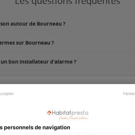
Les questions fréquentes
ison autour de Bourneau ?
larmes sur Bourneau ?
un bon installateur d'alarme ?
accepter
Fermer
Presse & Partenaires
À propos
Revue de presse
Qui sommes nous ?
he
Kit média
Recrutement
s personnels de navigation
Témoignages