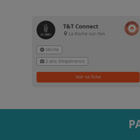
T&T Connect
La Roche-sur-Yon
Vérifié
2 ans d'expérience
Voir sa fiche
P