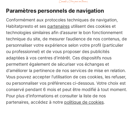
DEMANDER UN DEVIS
Paramètres personnels de navigation
Conformément aux protocoles techniques de navigation,
Habitatpresto et ses
partenaires
utilisent des cookies et
technologies similaires afin d’assurer le bon fonctionnement
technique du site, de mesurer l’audience de nos contenus, de
Les 1 autres Installateurs
personnaliser votre expérience selon votre profil (particulier
d'alarmes pour vos travaux à
ou professionnel) et de vous proposer des publicités
adaptées à vos centres d’intérêt. Ces dispositifs nous
L'Île-d'Olonne
permettent également de sécuriser vos échanges et
d'améliorer la pertinence de nos services de mise en relation.
Vous pouvez accepter l'utilisation de ces cookies, les refuser,
ou personnaliser vos préférences ci-dessous. Votre choix est
VD ENERGIE CLIM
conservé pendant 6 mois et peut être modifié à tout moment.
L'Île-d'Olonne
Pour plus d'informations et consulter la liste de nos
partenaires, accédez à notre
politique de cookies
.
16 ans d'expérience
Voir sa fiche