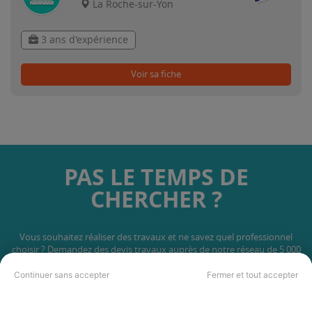
La Roche-sur-Yon
3 ans d'expérience
Voir sa fiche
PAS LE TEMPS DE
CHERCHER ?
Vous souhaitez réaliser des travaux et ne savez quel professionnel
choisir ? Demandez des devis travaux
auprès de notre réseau de 5 000
professionnels partout en France.
Continuer sans accepter
Fermer et tout accepter