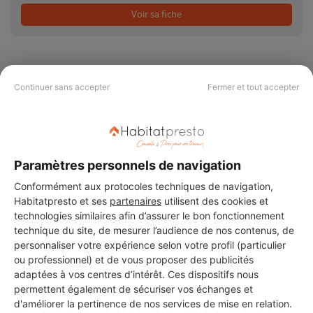
Voir sa fiche
Continuer sans accepter
Fermer et tout accepter
PAS LE TEMPS DE
CHERCHER ?
Paramètres personnels de navigation
Vous souhaitez réaliser des travaux et ne savez quel professionnel
Conformément aux protocoles techniques de navigation,
choisir ? Demandez des devis travaux
auprès de notre réseau de 5 000
Habitatpresto et ses
partenaires
utilisent des cookies et
professionnels partout en France.
technologies similaires afin d’assurer le bon fonctionnement
technique du site, de mesurer l’audience de nos contenus, de
personnaliser votre expérience selon votre profil (particulier
ou professionnel) et de vous proposer des publicités
adaptées à vos centres d’intérêt. Ces dispositifs nous
permettent également de sécuriser vos échanges et
d'améliorer la pertinence de nos services de mise en relation.
DEMANDER UN DEVIS