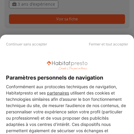
3 ans d'expérience
Voir sa fiche
Continuer sans accepter
Fermer et tout accepter
PAS LE TEMPS DE
CHERCHER ?
Paramètres personnels de navigation
Conformément aux protocoles techniques de navigation,
Vous souhaitez réaliser des travaux et ne savez quel professionnel
Habitatpresto et ses
partenaires
utilisent des cookies et
choisir ? Demandez des devis travaux
auprès de notre réseau de 5 000
technologies similaires afin d’assurer le bon fonctionnement
professionnels partout en France.
technique du site, de mesurer l’audience de nos contenus, de
personnaliser votre expérience selon votre profil (particulier
ou professionnel) et de vous proposer des publicités
adaptées à vos centres d’intérêt. Ces dispositifs nous
permettent également de sécuriser vos échanges et