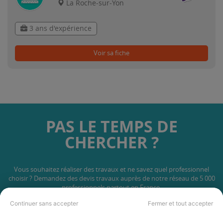
La Roche-sur-Yon
3 ans d'expérience
Voir sa fiche
PAS LE TEMPS DE
CHERCHER ?
Vous souhaitez réaliser des travaux et ne savez quel professionnel
choisir ? Demandez des devis travaux
auprès de notre réseau de 5 000
professionnels partout en France.
Continuer sans accepter
Fermer et tout accepter