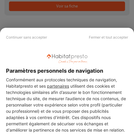
Voir sa fiche
Continuer sans accepter
Fermer et tout accepter
PAS LE TEMPS DE
CHERCHER ?
Paramètres personnels de navigation
Vous souhaitez réaliser des travaux et ne savez quel professionnel
Conformément aux protocoles techniques de navigation,
choisir ? Demandez des devis travaux
auprès de notre réseau de 5 000
Habitatpresto et ses
partenaires
utilisent des cookies et
professionnels partout en France.
technologies similaires afin d’assurer le bon fonctionnement
technique du site, de mesurer l’audience de nos contenus, de
personnaliser votre expérience selon votre profil (particulier
ou professionnel) et de vous proposer des publicités
adaptées à vos centres d’intérêt. Ces dispositifs nous
permettent également de sécuriser vos échanges et
d'améliorer la pertinence de nos services de mise en relation.
DEMANDER UN DEVIS