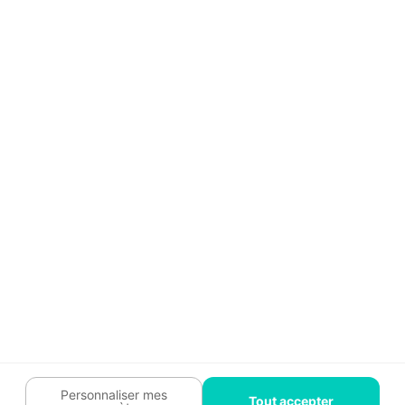
Aide
Témoignages
Guide travaux
Légal
Tendances travaux
Charte cookies
Trouver un pro
Mon espace
Contactez-nous :
09 74 73 85 85
Abonnez-vous à notre newsletter
et bénéficiez de
conseils gratuits
Je m'inscris
Suivez-nous
Votre coach travaux est là
pour vous guider 🛠️
Personnaliser mes
Tout accepter