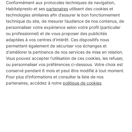
Conformément aux protocoles techniques de navigation,
Habitatpresto et ses
partenaires
utilisent des cookies et
technologies similaires afin d’assurer le bon fonctionnement
technique du site, de mesurer l’audience de nos contenus, de
Les 1 autres Installateurs
personnaliser votre expérience selon votre profil (particulier
ou professionnel) et de vous proposer des publicités
d'alarmes pour vos travaux à
adaptées à vos centres d’intérêt. Ces dispositifs nous
permettent également de sécuriser vos échanges et
Vairé
d'améliorer la pertinence de nos services de mise en relation.
Vous pouvez accepter l'utilisation de ces cookies, les refuser,
ou personnaliser vos préférences ci-dessous. Votre choix est
conservé pendant 6 mois et peut être modifié à tout moment.
LEFOULON Elec
Pour plus d'informations et consulter la liste de nos
Vairé
partenaires, accédez à notre
politique de cookies
.
Vérifié
2 ans d'expérience
Voir sa fiche