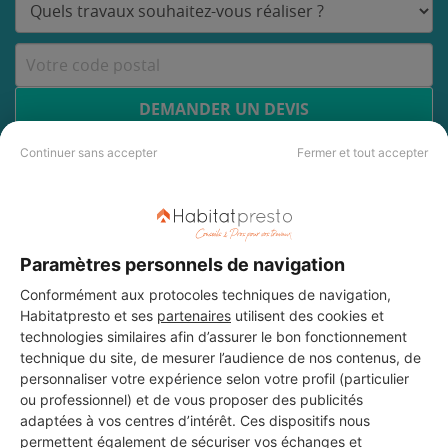
DEMANDER UN DEVIS
Continuer sans accepter
Fermer et tout accepter
Les 3 autres Installateurs
d'alarmes pour vos travaux à
Paramètres personnels de navigation
Peymeinade
Conformément aux protocoles techniques de navigation,
Habitatpresto et ses
partenaires
utilisent des cookies et
technologies similaires afin d’assurer le bon fonctionnement
technique du site, de mesurer l’audience de nos contenus, de
RC CUISINES
personnaliser votre expérience selon votre profil (particulier
Peymeinade
ou professionnel) et de vous proposer des publicités
adaptées à vos centres d’intérêt. Ces dispositifs nous
9 ans d'expérience
permettent également de sécuriser vos échanges et