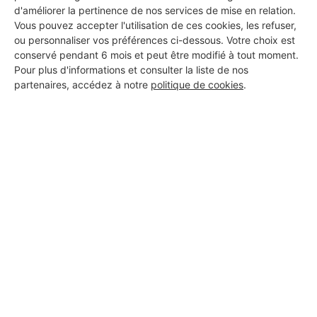
d'améliorer la pertinence de nos services de mise en relation.
Vous pouvez accepter l'utilisation de ces cookies, les refuser,
Voir sa fiche
ou personnaliser vos préférences ci-dessous. Votre choix est
conservé pendant 6 mois et peut être modifié à tout moment.
Pour plus d'informations et consulter la liste de nos
partenaires, accédez à notre
politique de cookies
.
Jeremy Gallet D.E.C.A
Peymeinade
6 ans d'expérience
Voir sa fiche
Harmonie Électricien
Peymeinade
2 ans d'expérience