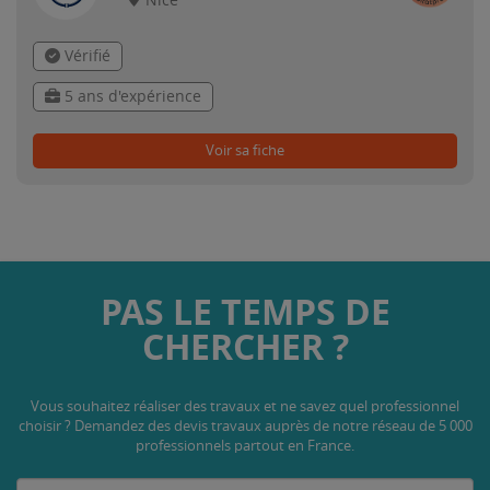
Nice
Vérifié
5 ans d'expérience
Voir sa fiche
PAS LE TEMPS DE
CHERCHER ?
Vous souhaitez réaliser des travaux et ne savez quel professionnel
choisir ? Demandez des devis travaux
auprès de notre réseau de 5 000
professionnels partout en France.