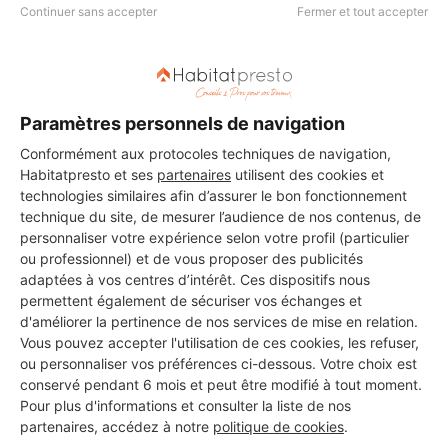
Continuer sans accepter
Fermer et tout accepter
DEMANDER UN DEVIS
Paramètres personnels de navigation
Conformément aux protocoles techniques de navigation,
Les 2 autres Installateurs
Habitatpresto et ses
partenaires
utilisent des cookies et
technologies similaires afin d’assurer le bon fonctionnement
d'alarmes pour vos travaux à
technique du site, de mesurer l’audience de nos contenus, de
Alleins
personnaliser votre expérience selon votre profil (particulier
ou professionnel) et de vous proposer des publicités
adaptées à vos centres d’intérêt. Ces dispositifs nous
permettent également de sécuriser vos échanges et
ENTREPRISE D ELECTRICITE
d'améliorer la pertinence de nos services de mise en relation.
REYNAUD
Vous pouvez accepter l'utilisation de ces cookies, les refuser,
Alleins
ou personnaliser vos préférences ci-dessous. Votre choix est
conservé pendant 6 mois et peut être modifié à tout moment.
Pour plus d'informations et consulter la liste de nos
Voir sa fiche
partenaires, accédez à notre
politique de cookies
.