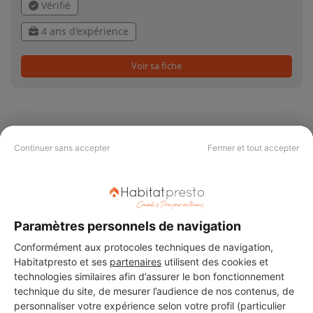
Vérifié
4 ans d'expérience
Voir sa fiche
Continuer sans accepter
Fermer et tout accepter
PAS LE TEMPS DE
CHERCHER ?
Paramètres personnels de navigation
Vous souhaitez réaliser des travaux et ne savez quel professionnel
choisir ? Demandez des devis travaux
auprès de notre réseau de 5 000
Conformément aux protocoles techniques de navigation,
professionnels partout en France.
Habitatpresto et ses
partenaires
utilisent des cookies et
technologies similaires afin d’assurer le bon fonctionnement
technique du site, de mesurer l’audience de nos contenus, de
personnaliser votre expérience selon votre profil (particulier