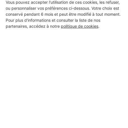
Vous pouvez accepter l'utilisation de ces cookies, les refuser,
ou personnaliser vos préférences ci-dessous. Votre choix est
Voir sa fiche
conservé pendant 6 mois et peut être modifié à tout moment.
Pour plus d'informations et consulter la liste de nos
partenaires, accédez à notre
politique de cookies
.
Ing rénovation
La Destrousse
Voir sa fiche
Hammani
La Destrousse
Voir sa fiche