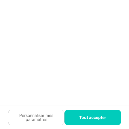
Guide travaux
Légal
Tendances travaux
Charte cookies
Trouver un pro
Mon espace
Contactez-nous :
09 74 73 85 85
Abonnez-vous à notre newsletter
et bénéficiez de
conseils gratuits
Je m'inscris
Suivez-nous
Votre coach travaux est là
pour vous guider 🛠️
Personnaliser mes
Tout accepter
paramètres
Plan du site