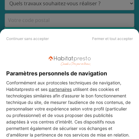
DEMANDER UN DEVIS
Continuer sans accepter
Fermer et tout accepter
Les 3 autres Installateurs
Paramètres personnels de navigation
d'alarmes pour vos travaux à
Conformément aux protocoles techniques de navigation,
La Destrousse
Habitatpresto et ses
partenaires
utilisent des cookies et
technologies similaires afin d’assurer le bon fonctionnement
technique du site, de mesurer l’audience de nos contenus, de
personnaliser votre expérience selon votre profil (particulier
CM elec
ou professionnel) et de vous proposer des publicités
La Destrousse
adaptées à vos centres d’intérêt. Ces dispositifs nous
permettent également de sécuriser vos échanges et
d'améliorer la pertinence de nos services de mise en relation.
6 ans d'expérience