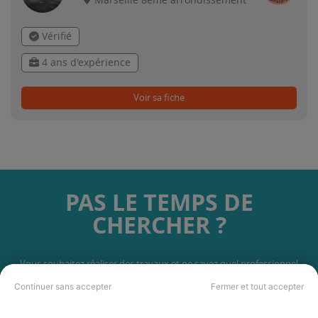
Marseille 8ème arrondissement
Vérifié
4 ans d'expérience
Voir sa fiche
PAS LE TEMPS DE
CHERCHER ?
Vous souhaitez réaliser des travaux et ne savez quel professionnel
choisir ? Demandez des devis travaux
auprès de notre réseau de 5 000
Continuer sans accepter
Fermer et tout accepter
professionnels partout en France.