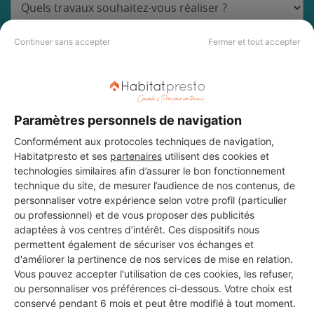
Continuer sans accepter
Fermer et tout accepter
DEMANDER UN DEVIS
Paramètres personnels de navigation
Conformément aux protocoles techniques de navigation,
Les 2 autres Installateurs
Habitatpresto et ses
partenaires
utilisent des cookies et
d'alarmes pour vos travaux à
technologies similaires afin d’assurer le bon fonctionnement
technique du site, de mesurer l’audience de nos contenus, de
Plan-d'Orgon
personnaliser votre expérience selon votre profil (particulier
ou professionnel) et de vous proposer des publicités
adaptées à vos centres d’intérêt. Ces dispositifs nous
permettent également de sécuriser vos échanges et
Gmetalconcept
d'améliorer la pertinence de nos services de mise en relation.
Plan-d'Orgon
Vous pouvez accepter l'utilisation de ces cookies, les refuser,
ou personnaliser vos préférences ci-dessous. Votre choix est
conservé pendant 6 mois et peut être modifié à tout moment.