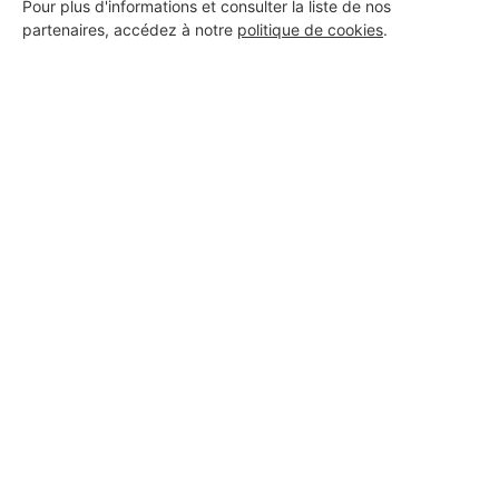
Voir sa fiche
Pour plus d'informations et consulter la liste de nos
partenaires, accédez à notre
politique de cookies
.
KS Énergie
Plan-d'Orgon
Voir sa fiche
PROFESSIONNEL, VOUS
SOUHAITEZ NOUS
REJOINDRE ?