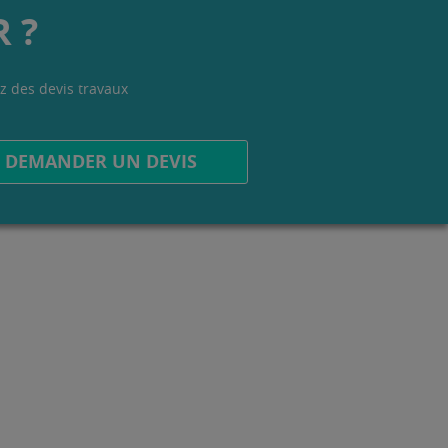
 ?
z des devis travaux
.
DEMANDER UN DEVIS