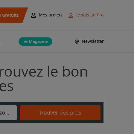
s Gratuits
Mes projets
Je suis un Pro
Magazine
Newsletter
rouvez le bon
mes
Saint-Pierre-de-Mézoargues
Trouver des pros