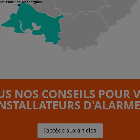
int-Pierre-de-Mézoargues
S NOS CONSEILS POUR 
INSTALLATEURS D'ALARME
J’accède aux articles