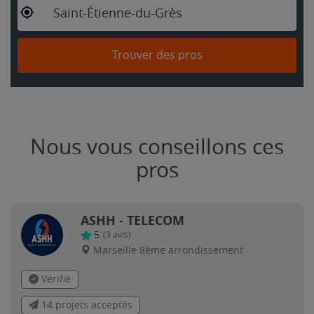
Saint-Étienne-du-Grès
Trouver des pros
Nous vous conseillons ces
pros
ASHH - TELECOM
5
(
3
avis)
Marseille 8ème arrondissement
Vérifié
14 projets acceptés