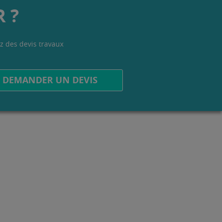
 ?
z des devis travaux
.
DEMANDER UN DEVIS