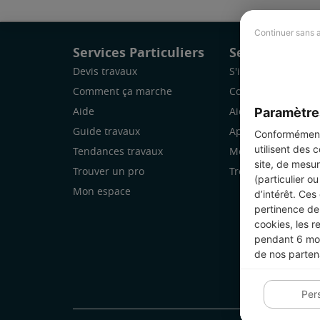
Continuer sans 
Services Particuliers
Services Pro
Devis travaux
S'inscrire
Comment ça marche
Comment ça marc
Paramètre
Aide
Aide
Guide travaux
Application Mobile
Conformément 
utilisent des 
Tendances travaux
Mon espace
site, de mesur
Trouver un pro
Trouver des chanti
(particulier o
Mon espace
d’intérêt. Ces
pertinence de 
cookies, les r
pendant 6 mois
de nos parten
Per