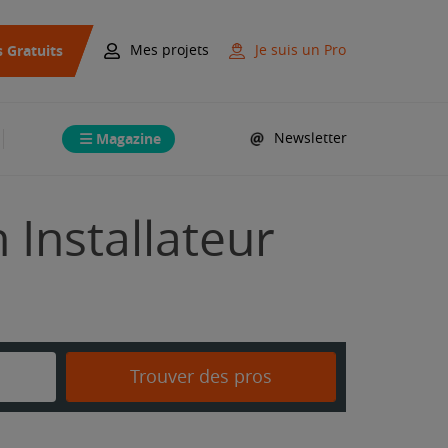
s Gratuits
Mes projets
Je suis un Pro
Magazine
Newsletter
 Installateur
Trouver des pros