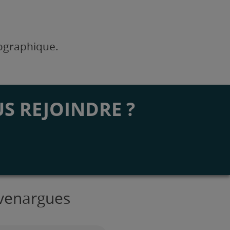
éographique.
S REJOINDRE ?
uvenargues