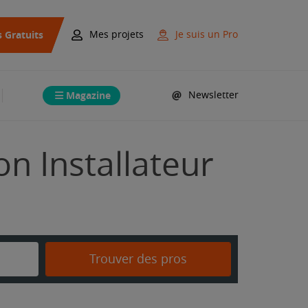
s Gratuits
Mes projets
Je suis un Pro
Magazine
Newsletter
on Installateur
Trouver des pros