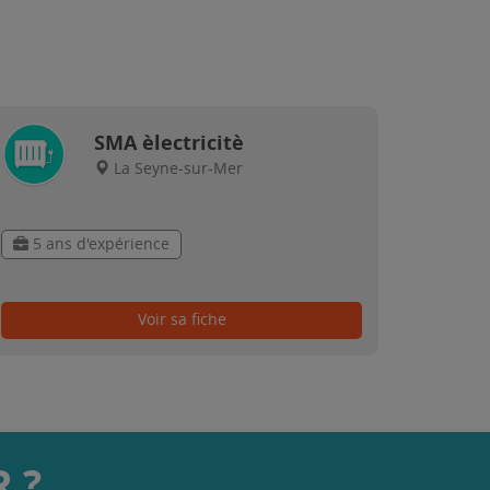
SMA èlectricitè
La Seyne-sur-Mer
5 ans d'expérience
Voir sa fiche
 ?