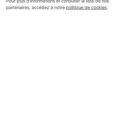
Pour plus d'informations et consulter la liste de nos
Beaumes-de-Venise
partenaires, accédez à notre
politique de cookies
.
7 ans d'expérience
Voir sa fiche
MV construction
Beaumes-de-Venise
3 ans d'expérience
Voir sa fiche
BOREL ALAIN