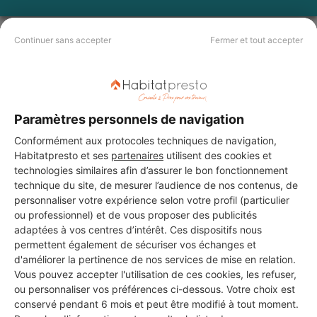
Continuer sans accepter
Fermer et tout accepter
Les 4 autres Installateurs
d'alarmes pour vos travaux à
Beaumes-de-Venise
Paramètres personnels de navigation
Conformément aux protocoles techniques de navigation,
Vallet Eric
Habitatpresto et ses
partenaires
utilisent des cookies et
Beaumes-de-Venise
technologies similaires afin d’assurer le bon fonctionnement
technique du site, de mesurer l’audience de nos contenus, de
personnaliser votre expérience selon votre profil (particulier
19 ans d'expérience
ou professionnel) et de vous proposer des publicités
adaptées à vos centres d’intérêt. Ces dispositifs nous
Voir sa fiche
permettent également de sécuriser vos échanges et
d'améliorer la pertinence de nos services de mise en relation.
Vous pouvez accepter l'utilisation de ces cookies, les refuser,
ou personnaliser vos préférences ci-dessous. Votre choix est
conservé pendant 6 mois et peut être modifié à tout moment.
Electricite mead