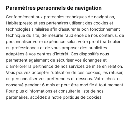
Paramètres personnels de navigation
Conformément aux protocoles techniques de navigation,
Les 2 autres Installateurs
Habitatpresto et ses
partenaires
utilisent des cookies et
d'alarmes pour vos travaux à
technologies similaires afin d’assurer le bon fonctionnement
technique du site, de mesurer l’audience de nos contenus, de
Beaumont-de-Pertuis
personnaliser votre expérience selon votre profil (particulier
ou professionnel) et de vous proposer des publicités
adaptées à vos centres d’intérêt. Ces dispositifs nous
permettent également de sécuriser vos échanges et
TOITSURTOIT84
d'améliorer la pertinence de nos services de mise en relation.
Beaumont-de-Pertuis
Vous pouvez accepter l'utilisation de ces cookies, les refuser,
ou personnaliser vos préférences ci-dessous. Votre choix est
conservé pendant 6 mois et peut être modifié à tout moment.
Voir sa fiche
Pour plus d'informations et consulter la liste de nos
partenaires, accédez à notre
politique de cookies
.
Gomes Jean
Beaumont-de-Pertuis